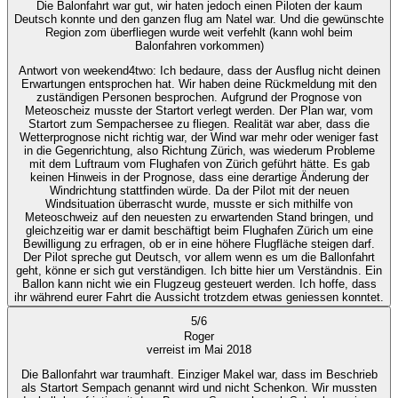
Die Balonfahrt war gut, wir haten jedoch einen Piloten der kaum
Deutsch konnte und den ganzen flug am Natel war. Und die gewünschte
Region zom überfliegen wurde weit verfehlt (kann wohl beim
Balonfahren vorkommen)
Antwort von weekend4two
: Ich bedaure, dass der Ausflug nicht deinen
Erwartungen entsprochen hat. Wir haben deine Rückmeldung mit den
zuständigen Personen besprochen. Aufgrund der Prognose von
Meteoscheiz musste der Startort verlegt werden. Der Plan war, vom
Startort zum Sempachersee zu fliegen. Realität war aber, dass die
Wetterprognose nicht richtig war, der Wind war mehr oder weniger fast
in die Gegenrichtung, also Richtung Zürich, was wiederum Probleme
mit dem Luftraum vom Flughafen von Zürich geführt hätte. Es gab
keinen Hinweis in der Prognose, dass eine derartige Änderung der
Windrichtung stattfinden würde. Da der Pilot mit der neuen
Windsituation überrascht wurde, musste er sich mithilfe von
Meteoschweiz auf den neuesten zu erwartenden Stand bringen, und
gleichzeitig war er damit beschäftigt beim Flughafen Zürich um eine
Bewilligung zu erfragen, ob er in eine höhere Flugfläche steigen darf.
Der Pilot spreche gut Deutsch, vor allem wenn es um die Ballonfahrt
geht, könne er sich gut verständigen. Ich bitte hier um Verständnis. Ein
Ballon kann nicht wie ein Flugzeug gesteuert werden. Ich hoffe, dass
ihr während eurer Fahrt die Aussicht trotzdem etwas geniessen konntet.
5
/
6
Roger
verreist im Mai 2018
Die Ballonfahrt war traumhaft. Einziger Makel war, dass im Beschrieb
als Startort Sempach genannt wird und nicht Schenkon. Wir mussten