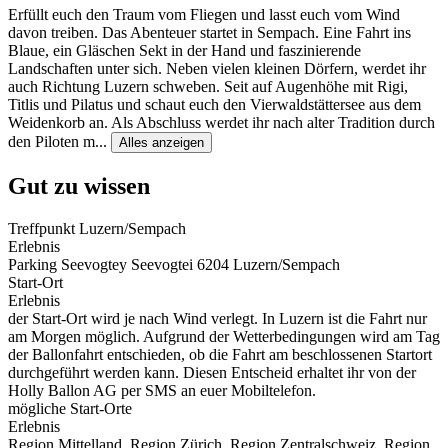
Erfüllt euch den Traum vom Fliegen und lasst euch vom Wind
davon treiben. Das Abenteuer startet in Sempach. Eine Fahrt ins
Blaue, ein Gläschen Sekt in der Hand und faszinierende
Landschaften unter sich. Neben vielen kleinen Dörfern, werdet ihr
auch Richtung Luzern schweben. Seit auf Augenhöhe mit Rigi,
Titlis und Pilatus und schaut euch den Vierwaldstättersee aus dem
Weidenkorb an. Als Abschluss werdet ihr nach alter Tradition durch
den Piloten m
...
Alles anzeigen
Gut zu wissen
Treffpunkt Luzern/Sempach
Erlebnis
Parking Seevogtey Seevogtei 6204 Luzern/Sempach
Start-Ort
Erlebnis
der Start-Ort wird je nach Wind verlegt. In Luzern ist die Fahrt nur
am Morgen möglich. Aufgrund der Wetterbedingungen wird am Tag
der Ballonfahrt entschieden, ob die Fahrt am beschlossenen Startort
durchgeführt werden kann. Diesen Entscheid erhaltet ihr von der
Holly Ballon AG per SMS an euer Mobiltelefon.
mögliche Start-Orte
Erlebnis
Region Mittelland, Region Zürich, Region Zentralschweiz, Region