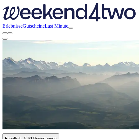
Erlebnisse
Gutscheine
Last Minute
Fabelhaft
5
/6
3 Bewertungen