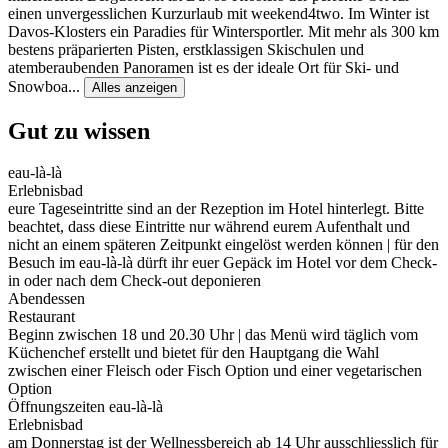
einen unvergesslichen Kurzurlaub mit weekend4two. Im Winter ist
Davos-Klosters ein Paradies für Wintersportler. Mit mehr als 300 km
bestens präparierten Pisten, erstklassigen Skischulen und
atemberaubenden Panoramen ist es der ideale Ort für Ski- und
Snowboa
...
Alles anzeigen
Gut zu wissen
eau-là-là
Erlebnisbad
eure Tageseintritte sind an der Rezeption im Hotel hinterlegt. Bitte
beachtet, dass diese Eintritte nur während eurem Aufenthalt und
nicht an einem späteren Zeitpunkt eingelöst werden können | für den
Besuch im eau-là-là dürft ihr euer Gepäck im Hotel vor dem Check-
in oder nach dem Check-out deponieren
Abendessen
Restaurant
Beginn zwischen 18 und 20.30 Uhr | das Menü wird täglich vom
Küchenchef erstellt und bietet für den Hauptgang die Wahl
zwischen einer Fleisch oder Fisch Option und einer vegetarischen
Option
Öffnungszeiten eau-là-là
Erlebnisbad
am Donnerstag ist der Wellnessbereich ab 14 Uhr ausschliesslich für