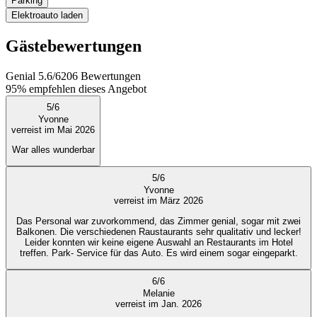
Parking
Elektroauto laden
Gästebewertungen
Genial
5.6
/
6
206
Bewertungen
95%
empfehlen dieses Angebot
5
/
6
Yvonne
verreist im Mai 2026
War alles wunderbar
5
/
6
Yvonne
verreist im März 2026
Das Personal war zuvorkommend, das Zimmer genial, sogar mit zwei
Balkonen. Die verschiedenen Raustaurants sehr qualitativ und lecker!
Leider konnten wir keine eigene Auswahl an Restaurants im Hotel
treffen. Park- Service für das Auto. Es wird einem sogar eingeparkt.
6
/
6
Melanie
verreist im Jan. 2026