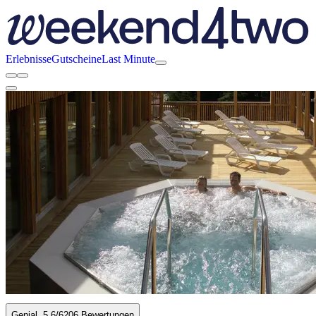
Erlebnisse
Gutscheine
Last Minute
Genial
5.6
/6
206 Bewertungen