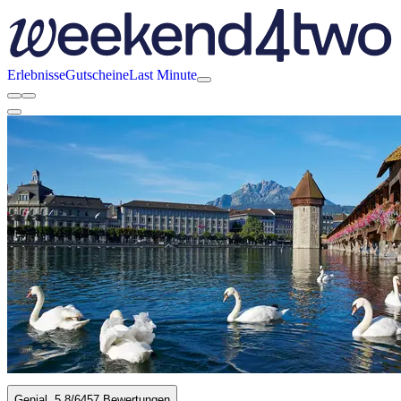
Erlebnisse
Gutscheine
Last Minute
Genial
5.8
/6
457 Bewertungen