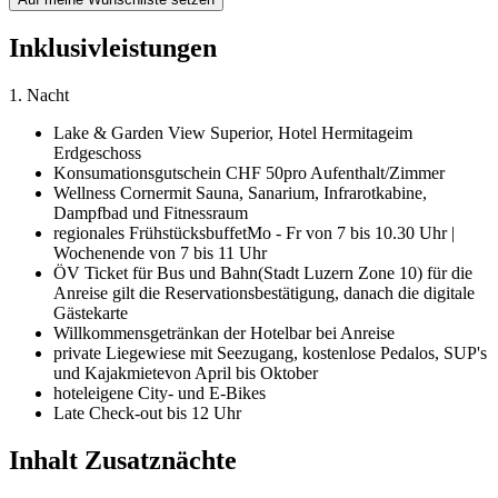
Inklusivleistungen
1. Nacht
Lake & Garden View Superior,
Hotel Hermitage
im
Erdgeschoss
Konsumationsgutschein CHF 50
pro Aufenthalt/Zimmer
Wellness Corner
mit Sauna, Sanarium, Infrarotkabine,
Dampfbad und Fitnessraum
regionales Frühstücksbuffet
Mo - Fr von 7 bis 10.30 Uhr |
Wochenende von 7 bis 11 Uhr
ÖV Ticket für Bus und Bahn
(Stadt Luzern Zone 10) für die
Anreise gilt die Reservationsbestätigung, danach die digitale
Gästekarte
Willkommensgetränk
an der Hotelbar bei Anreise
private Liegewiese mit Seezugang, kostenlose Pedalos, SUP's
und Kajakmiete
von April bis Oktober
hoteleigene City- und E-Bikes
Late Check-out bis 12 Uhr
Inhalt Zusatznächte