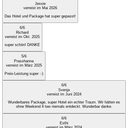
Jessie
verreist im Mai 2026
Das Hotel und Package hat super gepasst!
6
/
6
Richard
verreist im Okt. 2025
super schön! DANKE
5
/
6
Prasshanna
verreist im März 2025
Preis-Leistung super :-)
6
/
6
Svenja
verreist im Juni 2024
Wunderbares Package, super Hotel ein echter Traum. Wir hätten es
ohne Weekend 4 two niemals entdeckt. Wunderbar danke.
6
/
6
Esthi
verreist im März 2024