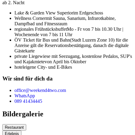
ab 2. Nacht
Lake & Garden View Superior
im Erdgeschoss
Wellness Corner
mit Sauna, Sanarium, Infrarotkabine,
Dampfbad und Fitnessraum
regionales Frühstücksbuffet
Mo - Fr von 7 bis 10.30 Uhr |
Wochenende von 7 bis 11 Uhr
ÖV Ticket für Bus und Bahn
(Stadt Luzern Zone 10) für die
Anreise gilt die Reservationsbestätigung, danach die digitale
Gästekarte
private Liegewiese mit Seezugang, kostenlose Pedalos, SUP's
und Kajakmiete
von April bis Oktober
hoteleigene City- und E-Bikes
Wir sind für dich da
office@weekend4two.com
WhatsApp
089 41434445
Bildergalerie
Restaurant
Erlebnis