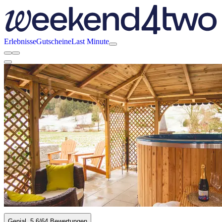
Erlebnisse
Gutscheine
Last Minute
Genial
5.6
/6
4 Bewertungen