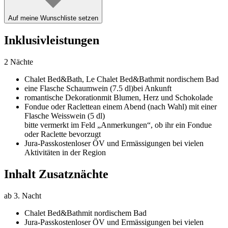
Auf meine Wunschliste setzen
Inklusivleistungen
2 Nächte
Chalet Bed&Bath,
Le Chalet Bed&Bath
mit nordischem Bad
eine Flasche Schaumwein (7.5 dl)
bei Ankunft
romantische Dekoration
mit Blumen, Herz und Schokolade
Fondue oder Raclette
an einem Abend (nach Wahl) mit einer
Flasche Weisswein (5 dl)
bitte vermerkt im Feld „Anmerkungen“, ob ihr ein Fondue
oder Raclette bevorzugt
Jura-Pass
kostenloser ÖV und Ermässigungen bei vielen
Aktivitäten in der Region
Inhalt Zusatznächte
ab 3. Nacht
Chalet Bed&Bath
mit nordischem Bad
Jura-Pass
kostenloser ÖV und Ermässigungen bei vielen