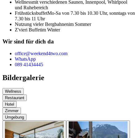
Wellness
mit verschiedenen Saunen, Innenpool, Whirlpool
und Ruhebereich
Frühstücksbuffet
Mo-Sa von 7.30 bis 10.30 Uhr, sonntags von
7.30 bis 11 Uhr
Nutzung vieler Bergbahnen
im Sommer
Z'vieri Buffet
im Winter
Wir sind für dich da
office@weekend4two.com
WhatsApp
089 41434445
Bildergalerie
Wellness
Restaurant
Hotel
Zimmer
Umgebung