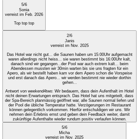
5
/
6
Sonia
verreist im Feb. 2026
Top top top
2
/
6
Janis
verreist im Nov. 2025
Das Hotel war nicht gut... die Saunen haben um 15:00Uhr aufgemacht
waren allerdings nicht heiss... sie waren bestimmt bis 16:00Uhr kalt,
danach sind wir gegangen...der Pool war auch extrem kalt... beim
Abendessen mussten wir 30min warten bis sie uns fragten für ein
Apero, als wir bestellt haben kam vor dem Apero schon die Vorspeise
und erst danach das Apero... wir werden bestimmt nie wieder dorthin
gehen...
Antwort von weekend4two
: Wir bedauern, dass dein Aufenthalt im Hotel
nicht deinen Erwartungen entsprach. Das Hotel hat uns mitgeteilt, dass
der Spa-Bereich planmässig geöffnet war, alle Saunen normal liefen und
der Pool die übliche Temperatur hatte. Verzögerungen im Restaurant
können gelegentlich vorkommen. Hierfür entschuldigen wir uns. Wir
nehmen dein Erlebnis ernst und geben dein Feedback weiter, damit
zukünftige Aufenthalte wieder rundum positiv verlaufen können.
5
/
6
Micha
verreist im Nov. 2025