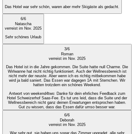
Das Hotel war sehr schön, waren aber mehr Skigäste als gedacht.
6
/
6
Natascha
verreist im Nov. 2025
Sehr schönes Urlaub
3
/
6
Roman
verreist im Nov. 2025
Das Hotel ist in die Jahre gekommen. Die Suite hatte null Charme. Die
Wirlwanne hat nicht richtig funktioniert. Auch der Wellnessbereich ist
nicht mehr der neuste. Aber wenn ich es richtig mitbekommen habe
wird ja bald saniert. Das Essen war dagegen 1A mit Sternchen. Wir
hatten trotzdem ein schönes Weekend.
Antwort von weekend4two
: Danke für dein ehrliches Feedback zum
Hotel Schweizerhof Saas-Fee. Es tut uns leid, dass die Suite und der
Wellnessbereich nicht ganz deinen Erwartungen entsprochen haben.
Gut zu wissen, dass das Essen dafür umso besser war.
6
/
6
Deborah
verreist im Nov. 2025
War sehr gut, sie haben uns sogar das Zimmer upgradet, alle sehr