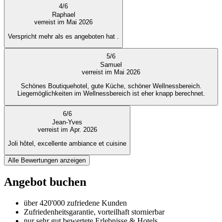
4
/
6
Raphael
verreist im Mai 2026
Verspricht mehr als es angeboten hat .
5
/
6
Samuel
verreist im Mai 2026
Schönes Boutiquehotel, gute Küche, schöner Wellnessbereich.
Liegemöglichkeiten im Wellnessbereich ist eher knapp berechnet.
6
/
6
Jean-Yves
verreist im Apr. 2026
Joli hôtel, excellente ambiance et cuisine
Alle Bewertungen anzeigen
Angebot buchen
über 420'000 zufriedene Kunden
Zufriedenheitsgarantie, vorteilhaft stornierbar
nur sehr gut bewertete Erlebnisse & Hotels