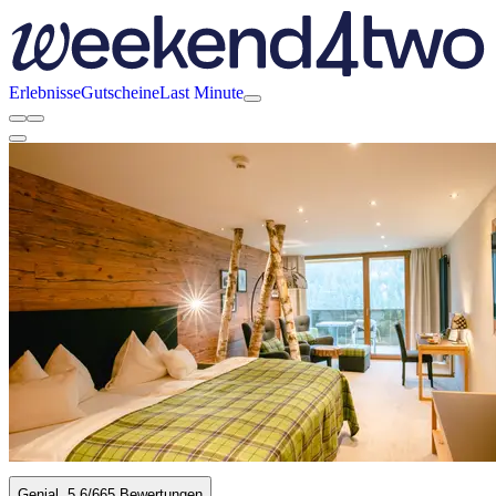
Erlebnisse
Gutscheine
Last Minute
Genial
5.6
/6
65 Bewertungen