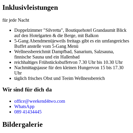
Inklusivleistungen
für jede Nacht
Doppelzimmer "Silvretta",
Boutiquehotel Grandau
mit Blick
auf den Hotelgarten & die Berge, mit Balkon
5-Gang Abendmenü
jeweils freitags gibt es ein umfangreiches
Buffet anstelle vom 5-Gang Menü
Wellnessbereich
mit Dampfbad, Sanarium, Salzsauna,
finnische Sauna und ein Hallenbad
reichhaltiges Frühstücksbuffet
von 7.30 Uhr bis 10.30 Uhr
Nachmittagsjause für den kleinen Hunger
von 15 bis 17.30
Uhr
täglich frisches Obst und Tee
im Wellnessbereich
Wir sind für dich da
office@weekend4two.com
WhatsApp
089 41434445
Bildergalerie