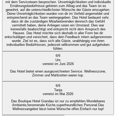
mit dem Serviceteam besprochen. Unverträglichkeiten und individuelle
Ernährungsbedürfnisse gehören zum Alltag und das Team ist es
gewohnt, auf die unterschiedlichsten Wünsche der Gäste einzugehen.
Deine Unverträglichkeiten wurden von dir im Vorfeld angemeldet und
entsprechend an das Team weitergegeben. Das Hotel bedauert sehr,
dass dir die zuständigen Mitarbeiterenden dennoch das Gefühl
vermittelt haben, deine Anliegen seien ein Umstand. Dies war
keinesfalls beabsichtigt und entspricht nicht dem Anspruch des
Hauses. Das Hotel möchte sich deshalb in aller Form bei dir
entschuldigen und versichert, dass dein Feedback intern aufgenommen
wurde. Ziel ist es, dass sich alle Gäste, unabhängig von ihren
individuellen Bedürfnissen, jederzeit willkommen und gut aufgehoben
fühlen.
6
/
6
Urs
verreist im Juni 2026
Das Hotel bietet einen ausgezeichneten Service. Wellnesszone,
Zimmer und Mahlzeiten waren top.
6
/
6
Tanja
verreist im Mai 2026
Das Boutique Hotel Grandau ist nur zu empfehlen.Wundebares
Ambiente,fenomenale Küche,superfreundliches Personal.Das
Wellnessangebot lässt keine Wünsche offen.Einfach nur top!