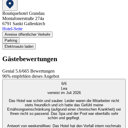
Boutiquehotel Grandau
Montafonerstraße 274a
6791
Sankt Gallenkirch
Hotel-Seite
Anreise öffentlicher Verkehr
Parking
Elektroauto laden
Gästebewertungen
Genial
5.6
/
6
65
Bewertungen
96%
empfehlen dieses Angebot
6
/
6
Lea
verreist im Juli 2026
Das Hotel war schön und sauber. Leider waren die Mitarbeiter nicht
stets freundlich und ich hatte das Gefühl meine
Ernährungseinschränkung (aufgrund einer chronischen Krankheit) sei
Ihnen nicht so passend. Das Spa und der Pool war ebenfalls sehr
schön und gepflegt.
Antwort von weekend4two
: Das Hotel hat den Vorfall intern nochmals