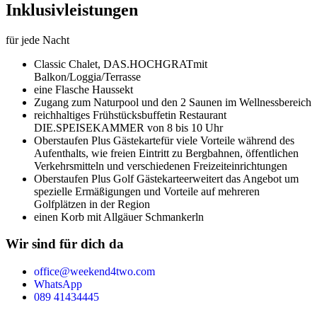
Inklusivleistungen
für jede Nacht
Classic Chalet,
DAS.HOCHGRAT
mit
Balkon/Loggia/Terrasse
eine Flasche Haussekt
Zugang zum Naturpool und den 2 Saunen im Wellnessbereich
reichhaltiges Frühstücksbuffet
in Restaurant
DIE.SPEISEKAMMER von 8 bis 10 Uhr
Oberstaufen Plus Gästekarte
für viele Vorteile während des
Aufenthalts, wie freien Eintritt zu Bergbahnen, öffentlichen
Verkehrsmitteln und verschiedenen Freizeiteinrichtungen
Oberstaufen Plus Golf Gästekarte
erweitert das Angebot um
spezielle Ermäßigungen und Vorteile auf mehreren
Golfplätzen in der Region
einen Korb mit Allgäuer Schmankerln
Wir sind für dich da
office@weekend4two.com
WhatsApp
089 41434445