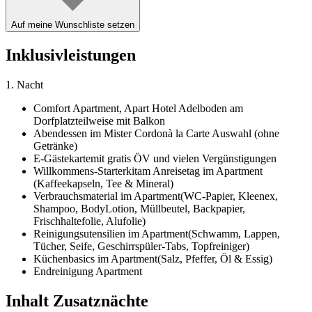
Auf meine Wunschliste setzen
Inklusivleistungen
1. Nacht
Comfort Apartment,
Apart Hotel Adelboden am
Dorfplatz
teilweise mit Balkon
Abendessen im Mister Cordon
à la Carte Auswahl (ohne
Getränke)
E-Gästekarte
mit gratis ÖV und vielen Vergünstigungen
Willkommens-Starterkit
am Anreisetag im Apartment
(Kaffeekapseln, Tee & Mineral)
Verbrauchsmaterial im Apartment
(WC-Papier, Kleenex,
Shampoo, BodyLotion, Müllbeutel, Backpapier,
Frischhaltefolie, Alufolie)
Reinigungsutensilien im Apartment
(Schwamm, Lappen,
Tücher, Seife, Geschirrspüler-Tabs, Topfreiniger)
Küchenbasics im Apartment
(Salz, Pfeffer, Öl & Essig)
Endreinigung Apartment
Inhalt Zusatznächte