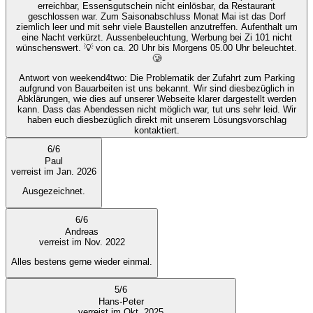
erreichbar, Essensgutschein nicht einlösbar, da Restaurant
geschlossen war. Zum Saisonabschluss Monat Mai ist das Dorf
ziemlich leer und mit sehr viele Baustellen anzutreffen. Aufenthalt um
eine Nacht verkürzt. Aussenbeleuchtung, Werbung bei Zi 101 nicht
wünschenswert. 💡 von ca. 20 Uhr bis Morgens 05.00 Uhr beleuchtet.
🥲
Antwort von weekend4two
: Die Problematik der Zufahrt zum Parking
aufgrund von Bauarbeiten ist uns bekannt. Wir sind diesbezüglich in
Abklärungen, wie dies auf unserer Webseite klarer dargestellt werden
kann. Dass das Abendessen nicht möglich war, tut uns sehr leid. Wir
haben euch diesbezüglich direkt mit unserem Lösungsvorschlag
kontaktiert.
6
/
6
Paul
verreist im Jan. 2026
Ausgezeichnet.
6
/
6
Andreas
verreist im Nov. 2022
Alles bestens gerne wieder einmal.
5
/
6
Hans-Peter
verreist im Okt. 2025