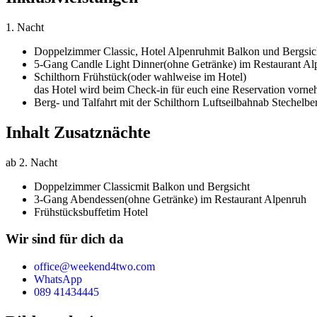
1. Nacht
Doppelzimmer Classic,
Hotel Alpenruh
mit Balkon und Bergsic
5-Gang Candle Light Dinner
(ohne Getränke) im Restaurant Al
Schilthorn Frühstück
(oder wahlweise im Hotel)
das Hotel wird beim Check-in für euch eine Reservation vorn
Berg- und Talfahrt mit der Schilthorn Luftseilbahn
ab Stechelbe
Inhalt Zusatznächte
ab 2. Nacht
Doppelzimmer Classic
mit Balkon und Bergsicht
3-Gang Abendessen
(ohne Getränke) im Restaurant Alpenruh
Frühstücksbuffet
im Hotel
Wir sind für dich da
office@weekend4two.com
WhatsApp
089 41434445