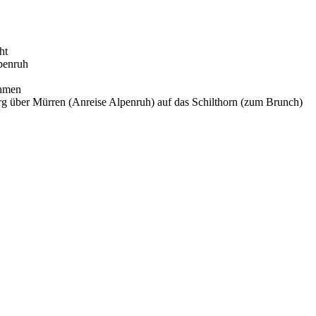
ht
penruh
ehmen
rg über Mürren (Anreise Alpenruh) auf das Schilthorn (zum Brunch)