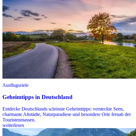
Ausflugsziele
Geheimtipps in Deutschland
Entdecke Deutschlands schönste Geheimtipps: versteckte Seen,
charmante Altstädte, Naturparadiese und besondere Orte fernab der
Touristenmassen.
weiterlesen