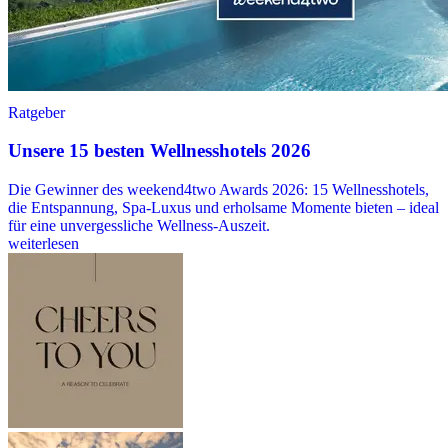
Ratgeber
Unsere 15 besten Wellnesshotels 2026
Die Gewinner des weekend4two Awards 2026: 15 Wellnesshotels,
die Entspannung, Spa-Luxus und erholsame Momente bieten – ideal
für eine unvergessliche Wellness-Auszeit.
weiterlesen