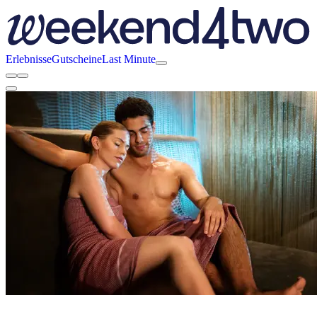
Erlebnisse
Gutscheine
Last Minute