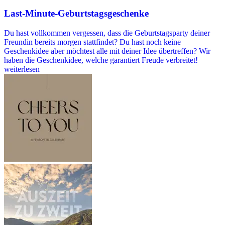
Last-Minute-Geburtstagsgeschenke
Du hast vollkommen vergessen, dass die Geburtstagsparty deiner
Freundin bereits morgen stattfindet? Du hast noch keine
Geschenkidee aber möchtest alle mit deiner Idee übertreffen? Wir
haben die Geschenkidee, welche garantiert Freude verbreitet!
weiterlesen