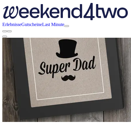
Erlebnisse
Gutscheine
Last Minute