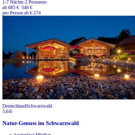
1-7
Nächte
·
2
Personen
·
ab
685 €
548 €
pro Person ab € 274
Deutschland
Schwarzwald
5.6
/6
Natur-Genuss im Schwarzwald
kostenlose Minibar