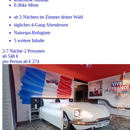
E-Bike Miete
ab 2 Nächten im Zimmer deiner Wahl
tägliches 4-Gang Abendessen
Naturspa-Refugium
5 weitere Inhalte
2-7
Nächte
·
2
Personen
·
ab
548 €
pro Person ab € 274