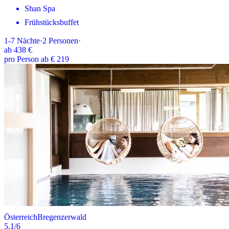
Shan Spa
Frühstücksbuffet
1-7
Nächte
·
2
Personen
·
ab
438 €
pro Person ab € 219
Österreich
Bregenzerwald
5.1
/6