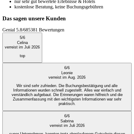
nur sehr gut bewertete Erlebnisse & Hotels
kostenlose Beratung, keine Buchungsgebühren
Das sagen unsere Kunden
Genial
5.8
/
6
85381
Bewertungen
5
/
6
Celina
verreist im Juli 2026
top
6
/
6
Leonie
verreist im Aug. 2026
Wir sind sehr zufrieden. Die Buchungsbestätigung und alle
Informationen wurden schnell zugestellt. Alles war einfach und
verständlich aufgebaut. Die Erinnerungen waren hilfreich und die
Zusammenfassung mit den wichtigsten Informationen war sehr
praktisch.
6
/
6
Sabrina
verreist im Juli 2026
super Unternehmen. konnten trotz abgelaufenem Gutschein diesen