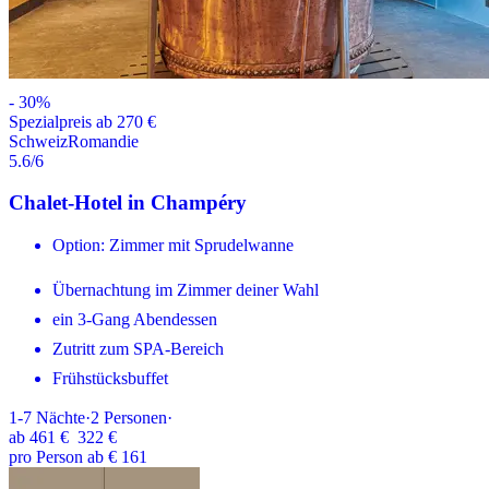
-
30
%
Spezialpreis ab 270 €
Schweiz
Romandie
5.6
/6
Chalet-Hotel in Champéry
Option: Zimmer mit Sprudelwanne
Übernachtung im Zimmer deiner Wahl
ein 3-Gang Abendessen
Zutritt zum SPA-Bereich
Frühstücksbuffet
1-7
Nächte
·
2
Personen
·
ab
461 €
322 €
pro Person ab € 161