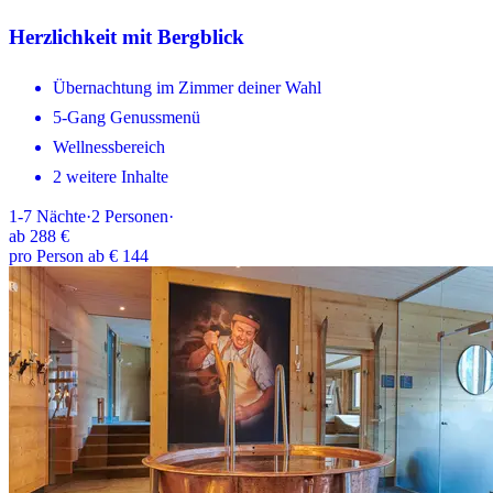
Herzlichkeit mit Bergblick
Übernachtung im Zimmer deiner Wahl
5-Gang Genussmenü
Wellnessbereich
2 weitere Inhalte
1-7
Nächte
·
2
Personen
·
ab
288 €
pro Person ab € 144