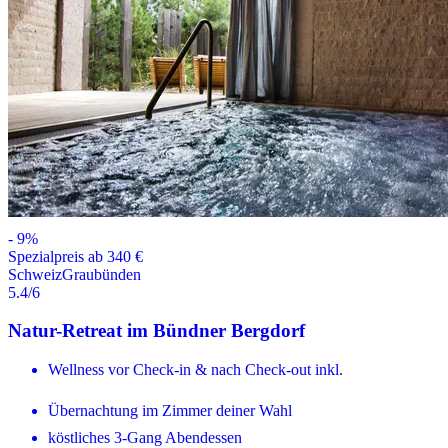
-
9
%
Spezialpreis ab 340 €
Schweiz
Graubünden
5.4
/6
Natur-Retreat im Bündner Bergdorf
Wellness vor Check-in & nach Check-out inkl.
Übernachtung im Zimmer deiner Wahl
köstliches 3-Gang Abendessen