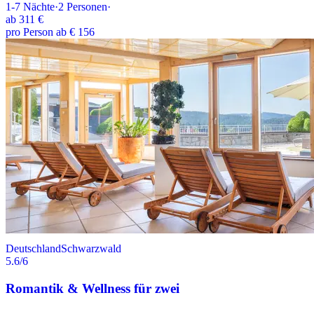
1-7
Nächte
·
2
Personen
·
ab
311 €
pro Person ab € 156
Deutschland
Schwarzwald
5.6
/6
Romantik & Wellness für zwei