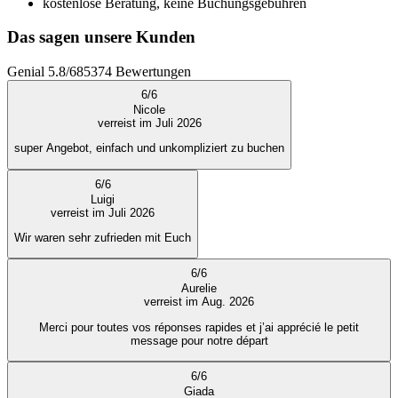
kostenlose Beratung, keine Buchungsgebühren
Das sagen unsere Kunden
Genial
5.8
/
6
85374
Bewertungen
6
/
6
Nicole
verreist im Juli 2026
super Angebot, einfach und unkompliziert zu buchen
6
/
6
Luigi
verreist im Juli 2026
Wir waren sehr zufrieden mit Euch
6
/
6
Aurelie
verreist im Aug. 2026
Merci pour toutes vos réponses rapides et j’ai apprécié le petit
message pour notre départ
6
/
6
Giada