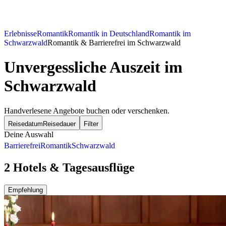
Erlebnisse
Romantik
Romantik in Deutschland
Romantik im
Schwarzwald
Romantik & Barrierefrei im Schwarzwald
Unvergessliche Auszeit im
Schwarzwald
Handverlesene Angebote buchen oder verschenken.
Reisedatum
Reisedauer
Filter
Deine Auswahl
Barrierefrei
Romantik
Schwarzwald
2 Hotels & Tagesausflüge
Empfehlung